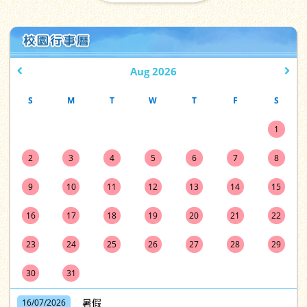
11/07/2026
教育局「STEAM學生大使計劃」
——學習成果展示日
Aug 2026
S
M
T
W
T
F
S
10/07/2026
呂小 Maths Fiesta 數學嘉年華
1
2
3
4
5
6
7
8
9
10
11
12
13
14
15
09/07/2026
遇見更好的自己：呂小「反思成長
16
17
18
19
20
21
22
之路」
23
24
25
26
27
28
29
30
31
09/07/2026
賽馬會樂動人生計劃：音樂欣賞會
暑假
16/07/2026
(二) 及 音樂匯演Music for All