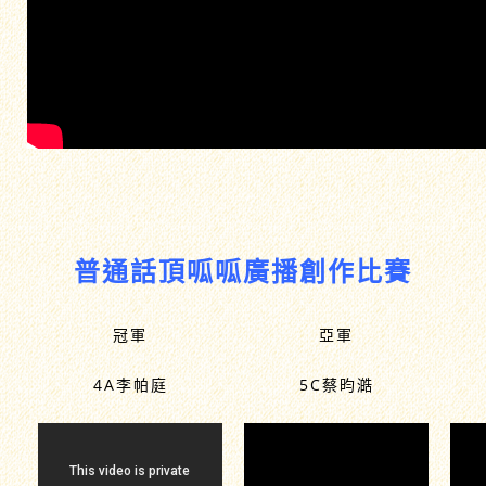
普通話頂呱呱廣播創作比賽
冠軍
亞軍
4A李帕庭
5C蔡昀澔