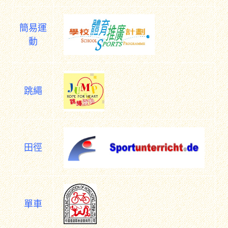
簡易運
動
跳繩
田徑
單車