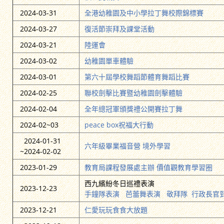
2024-03-31
全港幼稚園及中小學拉丁舞校際錦標賽
2024-03-27
復活節崇拜及課堂活動
2024-03-21
陸運會
2024-03-02
幼稚園單車體驗
2024-03-01
第六十屆學校舞蹈節體育舞蹈比賽
2024-02-25
聯校劍擊比賽暨幼稚園劍擊體驗
2024-02-04
全年總冠軍頒獎禮公開賽拉丁舞
2024-02~03
peace box祝福大行動
2024-01-31
六年級畢業福音營
境外學習
~2024-02-02
2023-01-29
教育局課程發展處主辦 價值觀教育學習圈
西九繽紛冬日巡禮表演
2023-12-23
手鐘隊表演
芭蕾舞表演
敬拜隊
行政長官
2023-12-21
仁愛玩玩食食大放題