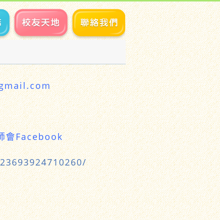
mail.com
Facebook
323693924710260/