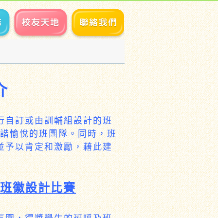
介
行自訂或由訓輔組設計的班
和諧愉悅的班團隊。同時，班
並予以肯定和激勵，藉此建
班徽設計比賽
氛圍，得獎學生的班呼及班