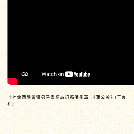
叶梓銘同學榮獲男子粵語詩詞獨誦季軍_《蒲公英》(王良
和)