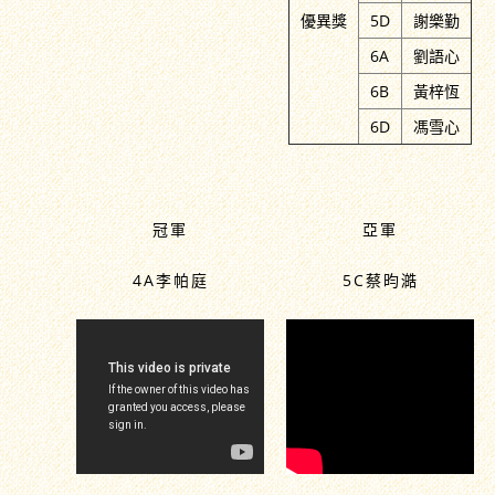
優異獎
5D
謝樂勤
6A
劉語心
6B
黃梓恆
6D
馮雪心
冠軍
亞軍
4A李帕庭
5C蔡昀澔