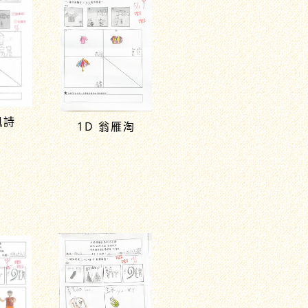
珮詩
1D 翁雁淘