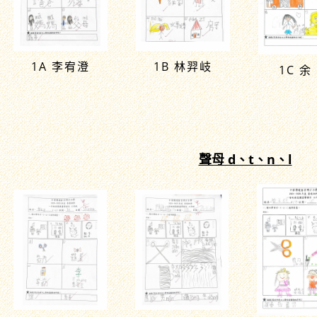
1A 李宥澄
1B 林羿岐
1C 余
聲母 d、t、n、l