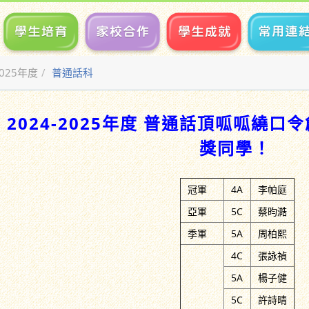
2025年度
普通話科
2024-2025年度 普通話頂呱呱繞口
獎同學！
冠軍
4A
李帕庭
亞軍
5C
蔡昀澔
季軍
5A
周柏熙
4C
張詠禎
5A
楊子健
5C
許詩晴