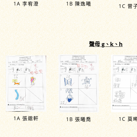
1A 李宥澄
1B 陳逸曦
1C 曾
聲母 g、k、h
1A 張遨軒
1C 莫
1B 張曦喬