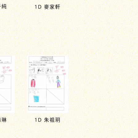
子純
1D 麥家軒
晞琳
1D 朱祖玥