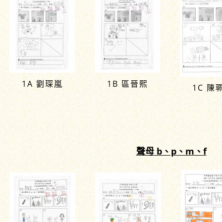
1A 劉琛嵐
1B 區晉熙
1C 陳
聲母 b、p、m、f