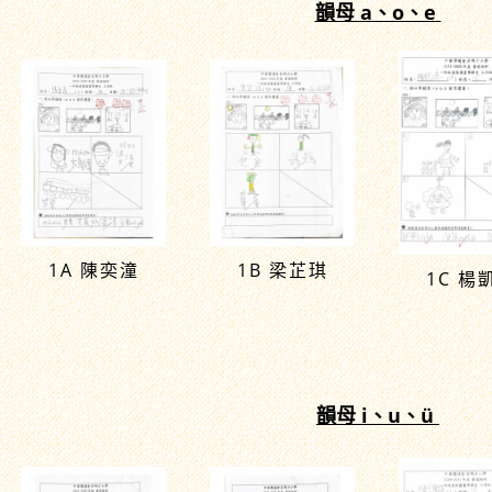
韻母 a、o、e
1A 陳奕潼
1B 梁芷琪
1C 楊
韻母 i、u、ü