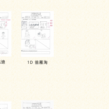
凱迪
1D 翁雁淘