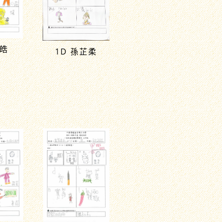
 皓
1D 孫芷柔