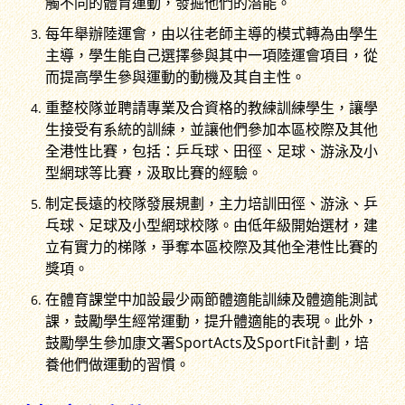
觸不同的體育運動，發掘他們的潛能。
每年舉辦陸運會，由以往老師主導的模式轉為由學生
主導，學生能自己選擇參與其中一項陸運會項目，從
而提高學生參與運動的動機及其自主性。
重整校隊並聘請專業及合資格的教練訓練學生，讓學
生接受有系統的訓練，並讓他們參加本區校際及其他
全港性比賽，包括：乒乓球、田徑、足球、游泳及小
型網球等比賽，汲取比賽的經驗。
制定長遠的校隊發展規劃，主力培訓田徑、游泳、乒
乓球、足球及小型網球校隊。由低年級開始選材，建
立有實力的梯隊，爭奪本區校際及其他全港性比賽的
獎項。
在體育課堂中加設最少兩節體適能訓練及體適能測試
課，鼓勵學生經常運動，提升體適能的表現。此外，
鼓勵學生參加康文署SportActs及SportFit計劃，培
養他們做運動的習慣。