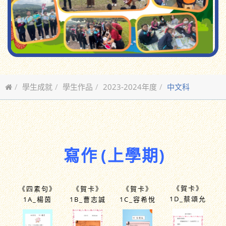
學生成就
學生作品
2023-2024年度
中文科
寫作
(上學期)
《賀卡》
《四素句》
《賀卡》
《賀卡》
1D_蔡頌允
1A_楊茵
1B_曹志誠
1C_容希悅