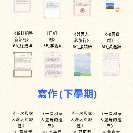
《鷸蚌相爭
《日記一
《與家人一
《校園遊
新結局》
則》
起旅行》
蹤》
6A_徐浩坤
6B_李銳熙
6C_張靖研
6D_黃逸謙
寫作
(下學期)
《一次和家
《一次和家
《一次和家
《一次和家
人遊玩的經
人遊玩的經
人遊玩的經
人遊玩的經
歷》
歷》
歷》
歷》
3C 黃紫瀅
3A 郭可昕
3B 陳芊楺
3C黄逸寧