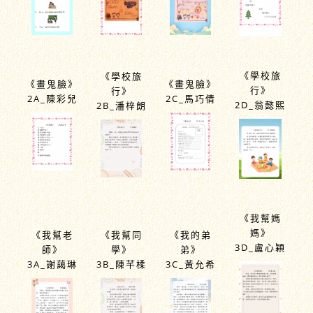
《學校旅
《學校旅
《畫鬼臉》
《畫鬼臉》
行》
行》
2A_陳彩兒
2C_馬巧倩
2D_翁懿熙
2B_潘梓朗
《我幫媽
媽》
《我幫老
《我幫同
《我的弟
3D_盧心穎
師》
學》
弟》
3A_謝藹琳
3B_陳芊楺
3C_黃允希