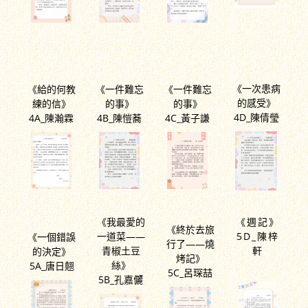
《一次患病
《給的何教
《一件難忘
《一件難忘
的感受》
練的信》
的事》
的事》
4D_陳倩瑩
4A_陳瀚霖
4B_陳愷蕎
4C_黃子謙
《我最愛的
《週記》
《終於去旅
一道菜——
5D_陳梓
《一個錯誤
行了——燒
青椒土豆
軒
的決定》
烤記》
絲》
5A_唐日翹
5C_呂琛喆
5B_孔嘉儷