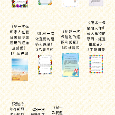
《記述一個
《記一次你
星期天你和
《記述一次
和家人在假
《記述一次
家人購物的
做運動的經
日裏到沙灘
做運動的經
原因、經過
過和感受》
遊玩的經過
過和感受》
和感受》
3丙林晉熙
及感受》
3乙唐日翹
3丁陳國豪
3甲陳梓瑜
《記述今
《記一
年在新冠
《記一次
次我遺
肺炎的疫
我遺失了