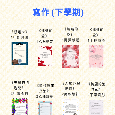
寫作
(下學期)
《媽媽的
《媽媽的
《媽媽的
《感謝卡》
愛》
愛》
愛》
1甲胡恣瑜
1丙黃紫瀅
1丁林溢曦
1乙石銘顥
《美麗的泡
《人物外貌
《美麗的泡
《製作雜果
泡兒》
描寫》
泡兒》
賓治》
2甲曾彥翰
2丙賴敬軒
2丁李紫彤
2乙陳耀藍