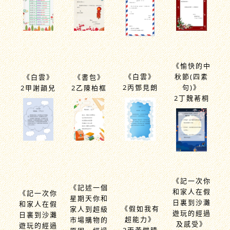
《愉快的中
《白雲》
秋節(四素
《白雲》
《書包》
2丙鄧見朗
句)》
2甲謝韻兒
2乙陳柏框
2丁魏莃桐
《記一次你
《記述一個
和家人在假
《記一次你
星期天你和
日裏到沙灘
和家人在假
《假如我有
家人到超級
遊玩的經過
日裏到沙灘
超能力》
市場購物的
及感受》
遊玩的經過
3丙黃愷晴