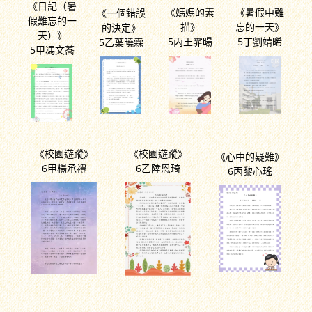
《日記（暑
《媽媽的素
《暑假中難
《一個錯誤
假難忘的一
描》
忘的一天》
的決定》
天）》
5丙王霏暘
5丁劉靖晞
5乙葉曉霖
5甲馮文蕎
《校園遊蹤》
《校園遊蹤》
《心中的疑難》
6甲楊承禮
6乙陸恩琦
6丙黎心瑤