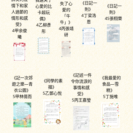
《日記一
失了心
情下和家
《日記一
心愛的比
則》
愛的
人過節的
則》
卡超玩
4丁梁洛
「牛
情形和感
4S張栩樂
偶》
恩
牛」》
受》
4乙柳彥
4丙張靖
4甲余俊
彤
研
曦
《記述一件
《記一次郊
《我最愛的
《同學的素
令你流淚的
遊之樂—青
食品—雪
描》
事情和感
衣公園》
糕》
5乙鄧心悅
受》
5甲林倩而
5丁施唯
5丙王嘉瑩