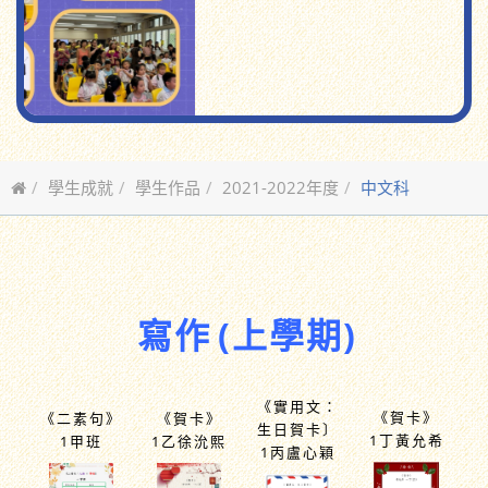
學生成就
學生作品
2021-2022年度
中文科
寫作
(上學期)
《實用文：
《賀卡》
《二素句》
《賀卡》
生日賀卡〕
1丁黃允希
1甲班
1乙徐沇熙
1丙盧心穎