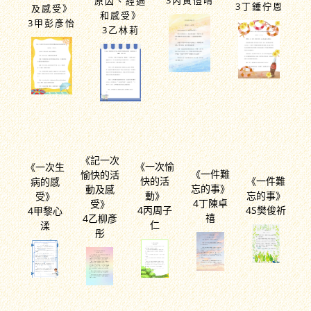
原因、經過
3丁鍾佇恩
及感受》
和感受》
3甲彭彥怡
3乙林莉
《記一次
《一次愉
《一次生
《一件難
愉快的活
快的活
《一件難
病的感
忘的事》
動及感
動》
忘的事》
受》
4丁陳卓
受》
4丙周子
4S樊俊祈
4甲黎心
禧
4乙柳彥
仁
渘
彤