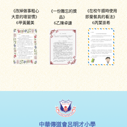
《改掉做事粗心
《在校午膳時使用
《一份難忘的獎
大意的壞習慣》
即棄餐具的看法》
品》
6甲黃麗美
6丙葉崇希
6乙陳卓謙
中華傳道會呂明才小學