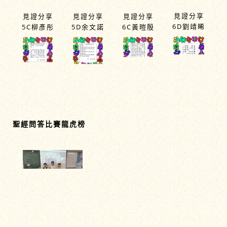
見證分享
見證分享
見證分享
見證分享
6D劉靖晞
5C柳彥彤
5D余文諾
6C黃暟殷
聖經問答比賽龍虎榜