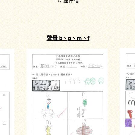
1A 鍾佇信
聲母 b、p、m、f