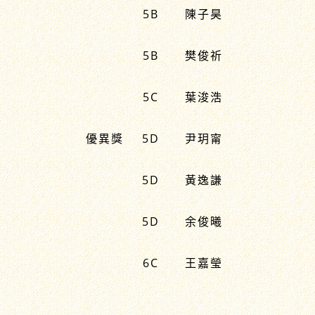
5B
陳子昊
5B
樊俊祈
5C
葉浚浩
優異獎
5D
尹玥甯
5D
黃逸謙
5D
余俊曦
6C
王嘉瑩