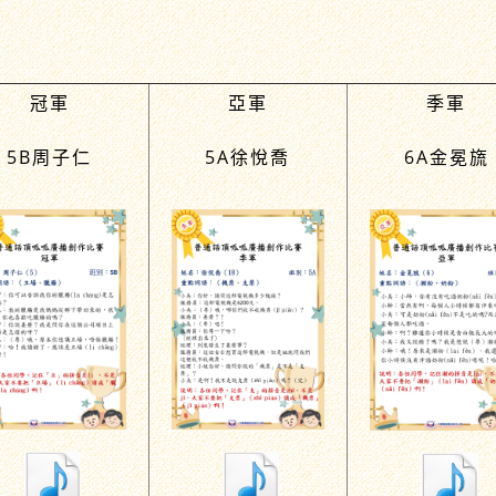
冠軍
亞軍
季軍
5B周子仁
5A徐悅喬
6A金冕旒