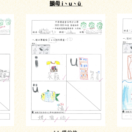
韻母 i、u、ü