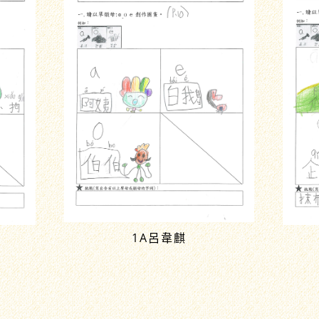
1A呂韋麒