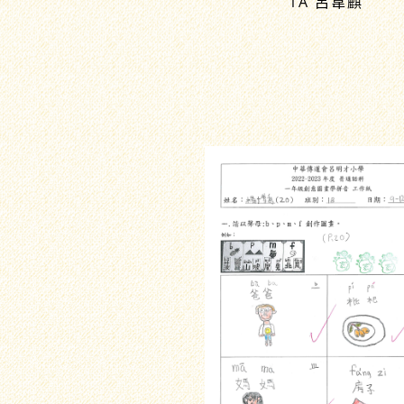
1A 呂韋麒