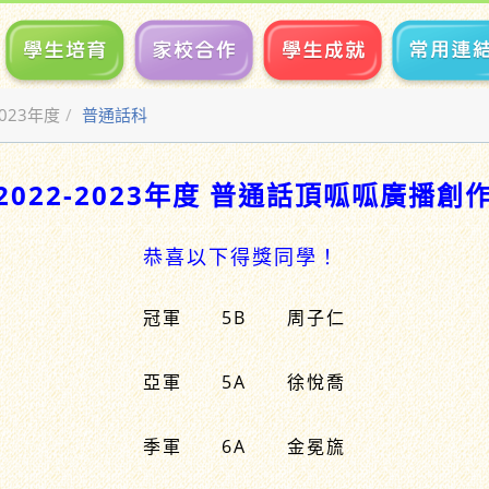
2023年度
普通話科
22-2023年度 普通話頂呱呱廣播創
恭喜以下得獎同學！
冠軍
5B
周子仁
亞軍
5A
徐悅喬
季軍
6A
金冕旒