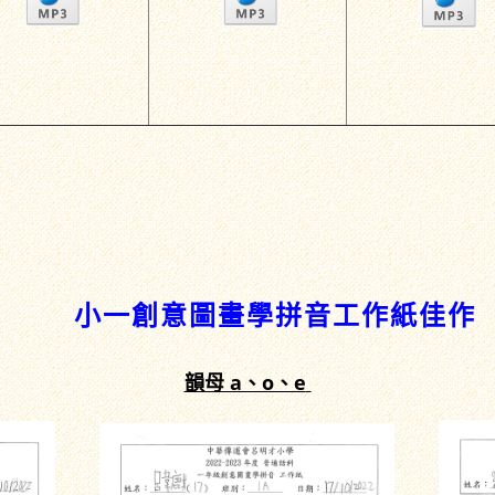
小一創意圖畫學拼音工作紙佳作
韻母 a、o、e