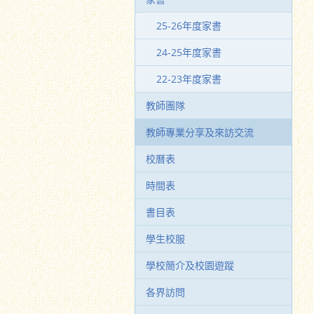
25-26年度家書
24-25年度家書
22-23年度家書
教師團隊
教師專業分享及來訪交流
校曆表
時間表
書目表
學生校服
學校簡介及校園遊蹤
各界訪問