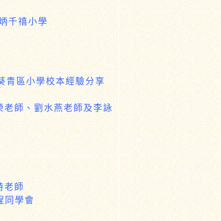
田家炳千禧小學
灣及葵青區小學校本經驗分享
榮老師、劉水燕老師及李詠
詩老師
課程同學會