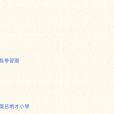
校長學習圈
沙田圍呂明才小學