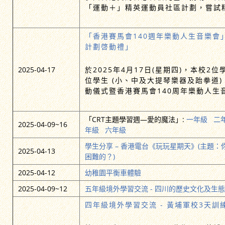
「運動＋」精英運動員社區計劃，嘗試
「香港賽馬會140週年樂動人生音樂會
計劃啓動禮」
2025-04-17
於2025年4月17日(星期四)，本校2
位學生 (小、中及大提琴樂器及跆拳道)
動儀式暨香港賽馬會140周年樂動人生
「CRT主題學習週—愛的魔法」:
一年級
二
2025-04-09~16
年級
六年級
學生分享 – 香港電台《玩玩星期天》(主題
2025-04-13
困難的？)
2025-04-12
幼稚園平衡車體驗
2025-04-09~12
五年級境外學習交流 - 四川的歷史文化及生
四年級境外學習交流 - 黃埔軍校3天訓