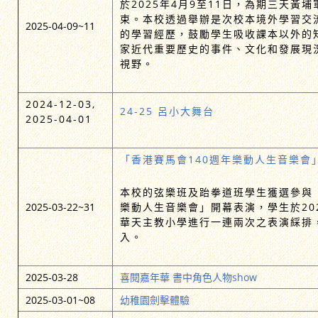
於2025年4月9至11日，為期三天黃
束。本校透過舉辦是次校本境外學習交
2025-04-09~11
的學習經歷，鼓勵學生吸收課本以外的
家近代重要歷史的事件、文化和發展現
視野。
2024-12-03,
24-25 呂小大舞台
2025-04-01
「香港賽馬會140週年樂動人生音樂會
本校的弦樂班及跆拳道班學生獲選參與「
2025-03-22~31
樂動人生音樂會」開幕表演，學生於202
華天主教小學進行一連兩次之表演綵排
入。
2025-03-28
喜閱嘉年華 書中角色人物show
2025-03-01~08
幼稚園劍擊體驗