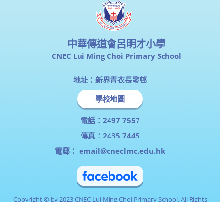
中華傳道會呂明才小學
CNEC Lui Ming Choi Primary School
地址：新界青衣長發邨
學校地圖
電話：2497 7557
傳真：2435 7445
電郵：
email@cneclmc.edu.hk
Copyright © by 2023 CNEC Lui Ming Choi Primary School. All Rights
Reserved.
Powered by
myID ltd.