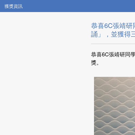
獲獎資訊
恭喜6C張靖
誦」，並獲得
恭喜6C張靖研同
獎。