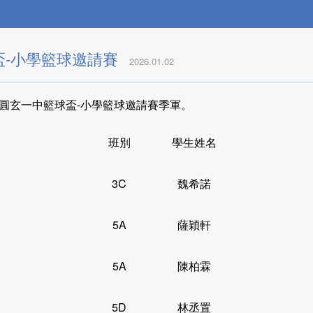
盃-小學籃球邀請賽
2026.01.02
圓玄一中籃球盃-小學籃球邀請賽季軍。
班別
學生姓名
3C
魏希諾
5A
薩穎軒
5A
陳柏霖
5D
林丞置