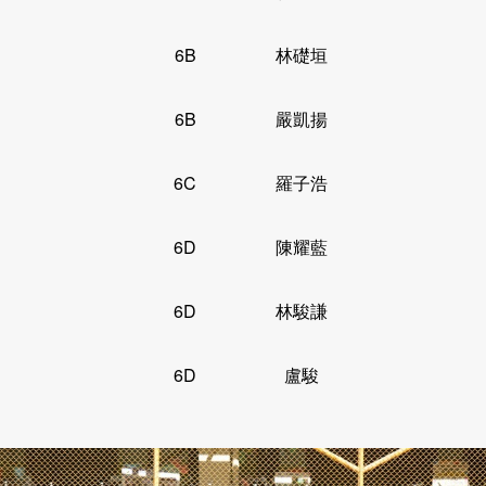
6B
林礎垣
6B
嚴凱揚
6C
羅子浩
6D
陳耀藍
6D
林駿謙
6D
盧駿