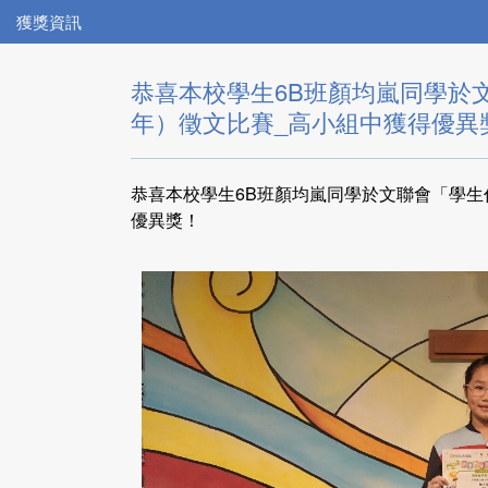
獲獎資訊
恭喜本校學生6B班顏均嵐同學於文
年）徵文比賽_高小組中獲得優異
恭喜本校學生6B班顏均嵐同學於文聯會「學生作
優異獎！