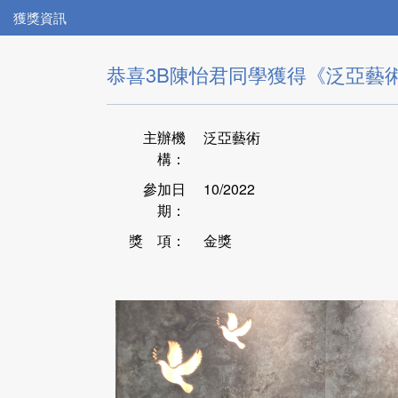
獲獎資訊
恭喜3B陳怡君同學獲得《泛亞藝
主辦機
泛亞藝術
構：
參加日
10/2022
期：
獎 項：
金獎