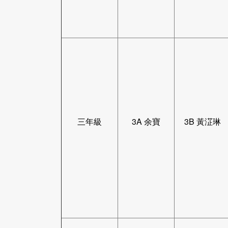
三年級
3A 余寶
3B 黃淽琳