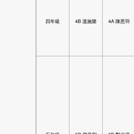
四年級
4B 溫施樂
4A 陳恩羽