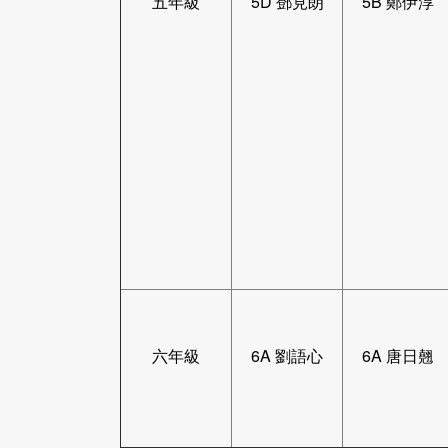
五年級
5D 鄧見朗
5B 鄭伊淳
六年級
6A 劉語心
6A 唐日翹