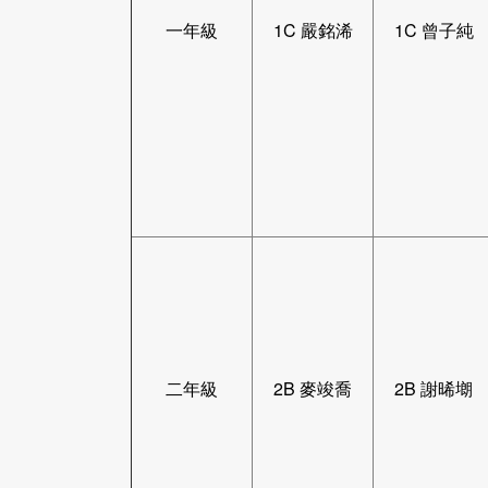
一年級
1C 嚴銘浠
1C 曾子純
二年級
2B 麥竣喬
2B 謝晞㙟