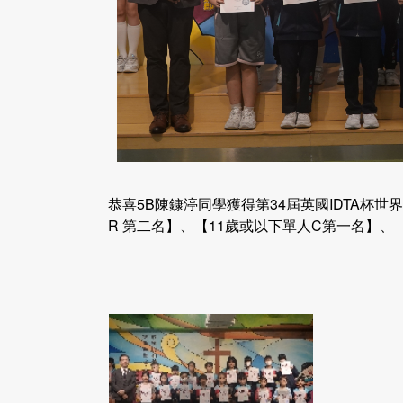
恭喜5B陳鏮渟同學獲得第34屆英國IDTA杯世
R 第二名】、【11歲或以下單人C第一名】、