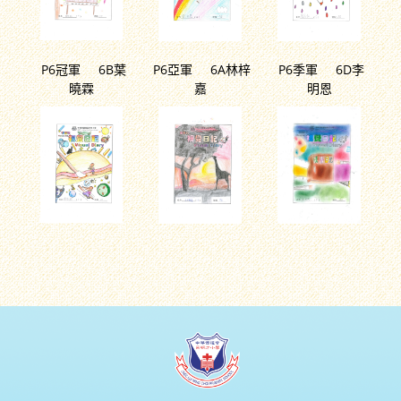
P6冠軍 6B葉
P6亞軍 6A林梓
P6季軍 6D李
曉霖
嘉
明恩
中華傳道會呂明才小學