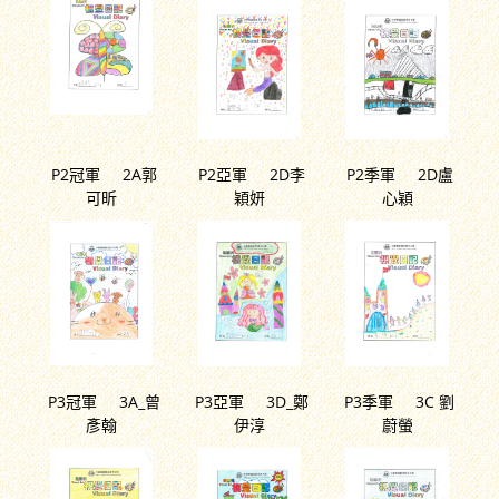
P2冠軍 2A郭
P2亞軍 2D李
P2季軍 2D盧
可昕
穎妍
心穎
P3冠軍 3A_曾
P3亞軍 3D_鄭
P3季軍 3C 劉
彥翰
伊淳
蔚螢