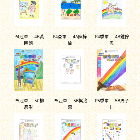
P4冠軍 4B黃
P4亞軍 4A陳梓
P4季軍 4B鍾佇
晞朗
愉
恩
P5冠軍 5C柳
P5亞軍 5B梁洛
P5季軍 5B周子
彥彤
恩
仁