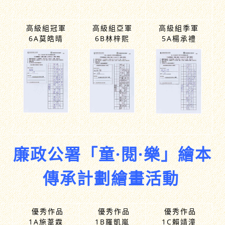
高級組冠軍
高級組亞軍
高級組季軍
6A莫皓晴
6B林梓熙
5A楊承禮
廉政公署「童·閱·樂」繪本
傳承計劃繪畫活動