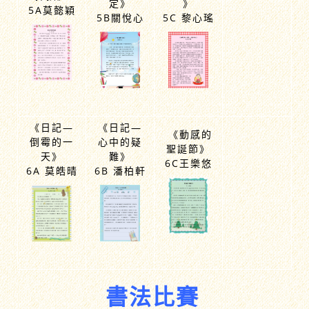
《一個錯
《我最愛
《弟弟的
誤的決
的一道菜
掃描》
定》
》
5A莫懿穎
5B關悅心
5C 黎心瑤
《日記—
《日記—
《動感的
倒霉的一
心中的疑
聖誕節》
天》
難》
6C王樂悠
6A 莫皓晴
6B 潘柏軒