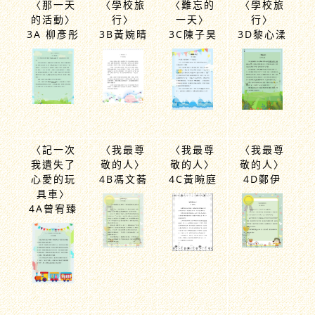
〈那一天
〈學校旅
〈難忘的
〈學校旅
的活動〉
行〉
一天〉
行〉
3A 柳彥彤
3B黃婉晴
3C陳子昊
3D黎心渘
〈記一次
〈我最尊
〈我最尊
〈我最尊
我遺失了
敬的人〉
敬的人〉
敬的人〉
心愛的玩
4B馮文蕎
4C黃畹庭
4D鄭伊
具車〉
4A曾宥臻