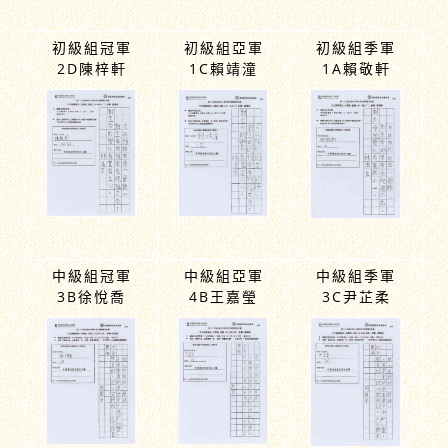
書法比賽
初級組冠軍
初級組亞軍
初級組季軍
2D陳梓軒
1C賴靖潼
1A賴敬軒
中級組冠軍
中級組亞軍
中級組季軍
3B徐悅喬
4B王嘉瑩
3C尹芷柔