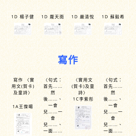
1D 楊子健
1D 龎天雨
1D 嚴清悅
1D 蘇毅希
寫作
寫作 〈實
〈句式：
〈實用文
〈句式：
用文(賀卡)
首先……
(賀卡)及童
首先……
及童詩〉
然
詩〉
然
後……、
1C李紫彤
後……、
一會
一會
1A王霂暘
兒……一
兒……一
會
會