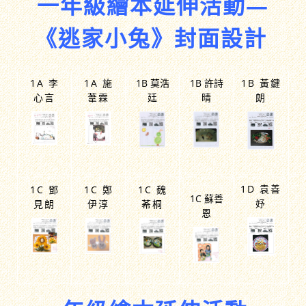
一年級繪本延伸活動—
《逃家小兔》封面設計
1A 李
1A 施
1B 莫浩
1B 許詩
1B 黃鍵
心言
葦霖
廷
晴
朗
1D 袁善
1C 鄧
1C 鄭
1C 魏
1C 蘇善
妤
見朗
伊淳
莃桐
恩