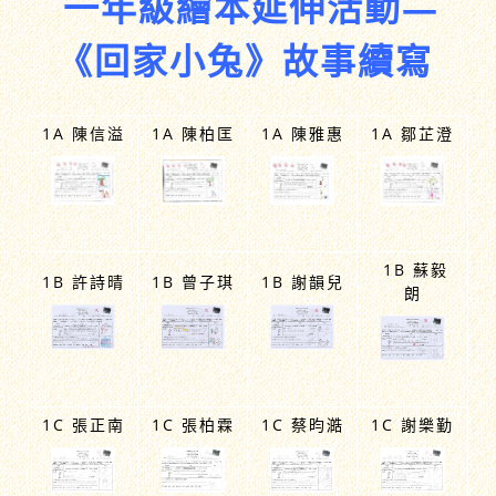
一年級繪本延伸活動—
《回家小兔》故事續寫
1A 陳信溢
1A 陳柏匡
1A 陳雅惠
1A 鄒芷澄
1B 蘇毅
1B 許詩晴
1B 曾子琪
1B 謝韻兒
朗
1C 張正南
1C 張柏霖
1C 蔡昀澔
1C 謝樂勤