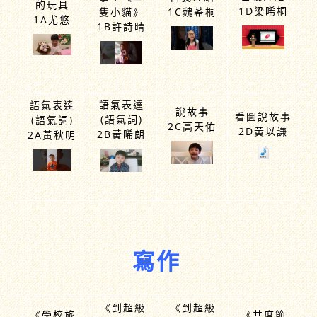
看圖說故
介紹心愛
自我介紹
事：《三
自我介紹
的玩具
1D梁晞桐
隻小貓》
1C魏莃桐
1A尤悠
1B許詩晴
語氣表達
語氣表達
說故事
看圖說故事
(語氣詞)
(語氣詞)
2C高天佑
2D黃以謙
2B黃晞朗
2A黃秋明
寫作