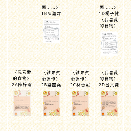
兒……、
兒……、
一面……
一面……
一
一
面……〉
面……〉
1B陳瀚霖
1D楊子健
〈我喜愛
的食物〉
〈我喜愛
〈雜果賓
〈雜果賓
〈我喜愛
的食物〉
治製作〉
治製作〉
的食物〉
2A陳梓瑜
2B梁喆堯
2C林晉熙
2D呂文謙