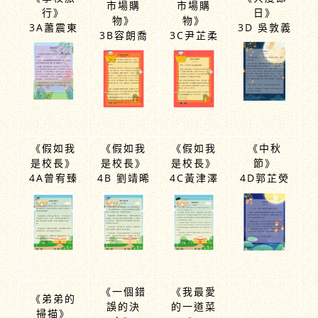
《到超級
《到超級
《學校旅
《共度節
市場購
市場購
行》
日》
物》
物》
3A蕭震東
3D 吳敦義
3B容朗喬
3C尹芷柔
《假如我
《假如我
《假如我
《中秋
是校長》
是校長》
是校長》
節》
4A曾宥臻
4B 劉靖晞
4C黃津澤
4D郭芷熒