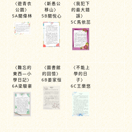
〈遊青衣
〈新愚公
〈我犯下
公園〉
移山〉
的最大錯
5A關偉林
5B關悅心
誤〉
5C馬依蕊
〈難忘的
〈圖書館
〈不能上
東西—小
的回憶〉
學的日
學日記〉
6B姜家恒
子〉
6A梁駿豪
6C王樂悠