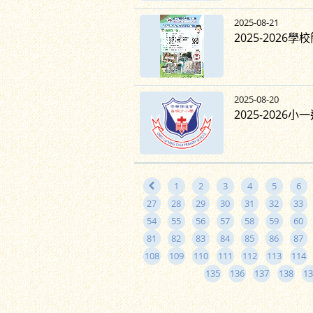
2025-08-21
2025-2026
2025-08-20
2025-2026
1
2
3
4
5
6
27
28
29
30
31
32
33
54
55
56
57
58
59
60
81
82
83
84
85
86
87
108
109
110
111
112
113
114
135
136
137
138
13