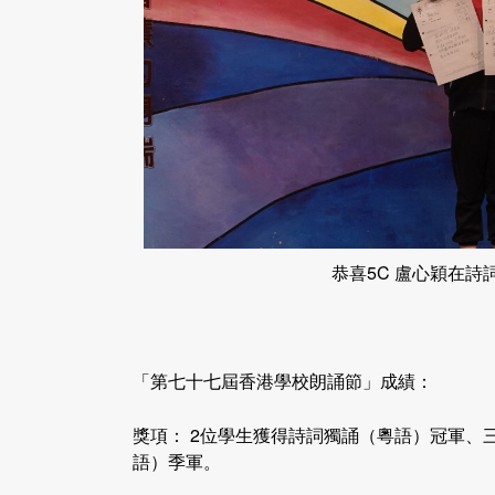
恭喜5C 盧心穎在詩
「第七十七屆香港學校朗誦節」成績：
獎項： 2位學生獲得詩詞獨誦（粵語）冠軍、
語）季軍。