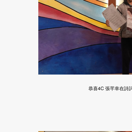
恭喜4C 張芊幸在詩