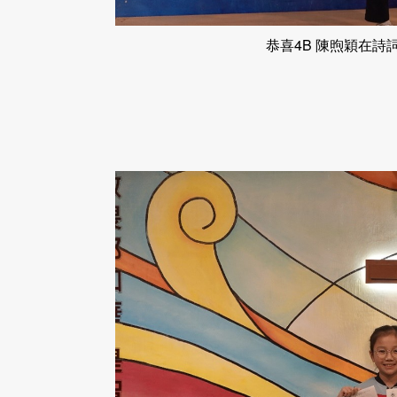
恭喜4B 陳煦穎在詩