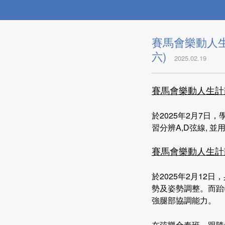
賽馬會樂動人生計
六)
2025.02.19
賽馬會樂動人生計
於2025年2月7日，
習分辨A,D弦線, 並用
賽馬會樂動人生計
於2025年2月1
勢及姿勢調整。而跆
強腿部協調能力。
在弦樂合奏班，跟隨