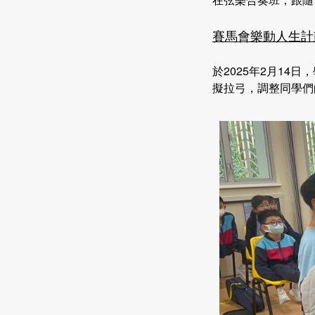
賽馬會樂動人生計
於2025年2月14
擬拉弓，調整同學們