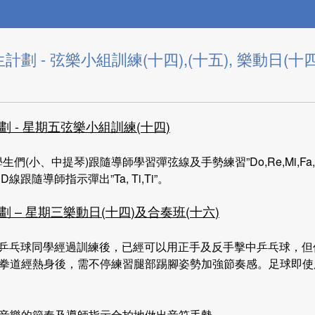
劃 - 弦樂小組訓練(十四),(十五), 樂動日(十
劃
-
星期五弦樂小組訓練
(
十四
)
學生們(小、中提琴)跟隨導師學習彈弦線及手勢練習”Do,Re,Mi,Fa
D線跟隨導師指示彈出”Ta, Ti,Ti”。
劃
–
星期三樂動日
(
十四
)
及合奏班
(
十六
)
2日，乒乓球同學經過訓練後，已經可以用正手及反手擊中乒乓球，
拳道經熱身後，需不停練習腿部踢腳姿勢加強節奏感。足球即使
音樂的節奏及導師指示合拍地做出音符手勢。