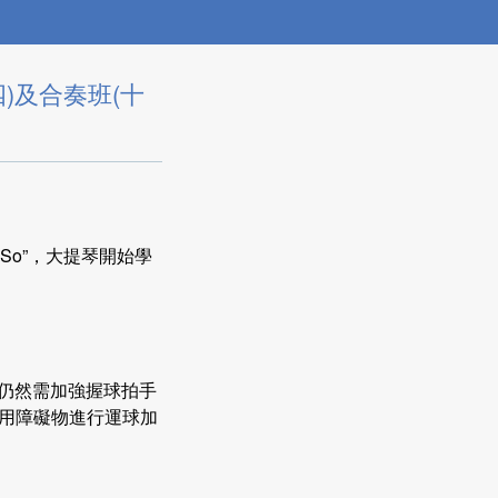
四)及合奏班(十
,So”，大提琴開始學
但仍然需加強握球拍手
用障礙物進行運球加