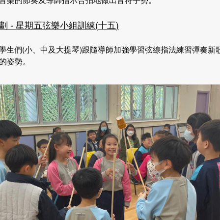
劃
-
星期五弦樂小組訓練
(
十五
)
日，學生們(小、中及大提琴)跟隨導師加強學習弦線指法練習彈奏
的姿勢。