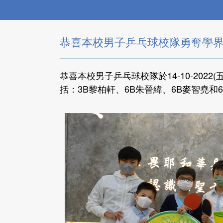
恭喜本校男子乒乓球校隊勇奪學
恭喜本校男子乒乓球校隊於14-10-202
括：3B黎柏軒、6B朱晉緯、6B麥智堯和