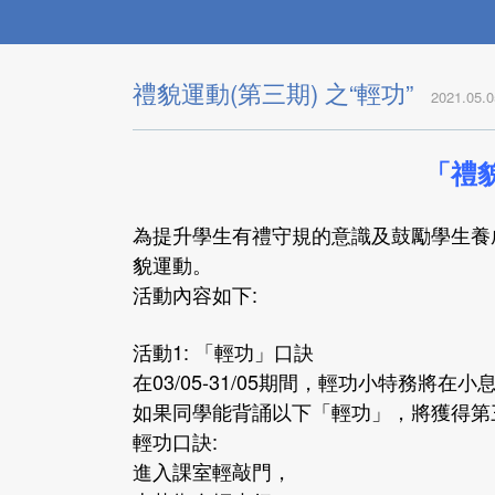
禮貌運動(第三期) 之“輕功”
2021.05.0
「禮貌
為提升學生有禮守規的意識及鼓勵學生養
貌運動。
活動內容如下:
活動1: 「輕功」口訣
在03/05-31/05期間，輕功小特務將
如果同學能背誦以下「輕功」，將獲得第
輕功口訣:
進入課室輕敲門，