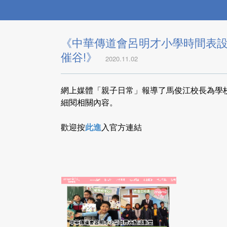
《中華傳道會呂明才小學時間表設
催谷!》
2020.11.02
網上媒體「親子日常」報導了馬俊江校長為學
細閱相關內容。
歡迎按
此進
入官方連結