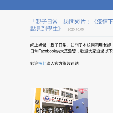
「親子日常」訪問短片：《疫情下
點見到學生》
2020.10.05
網上媒體「親子日常」訪問了本校周穎珊老師
日常Facebook供大眾瀏覽，歡迎大家透過以
歡迎
按此
進入官方影片連結