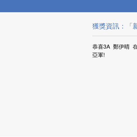
獲獎資訊：「新
恭喜3A 鄭伊晴 
亞軍!