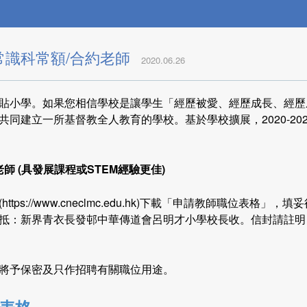
常識科常額/合約老師
2020.06.26
貼小學。如果您相信學校是讓學生「經歷被愛、經歷成長、經歷
共同建立一所基督教全人教育的學校。基於學校擴展，2020-20
 (具發展課程或STEM經驗更佳)
tps://www.cneclmc.edu.hk)下載「申請教師職位表格」
抵：新界青衣長發邨中華傳道會呂明才小學校長收。信封請註明
將予保密及只作招聘有關職位用途。