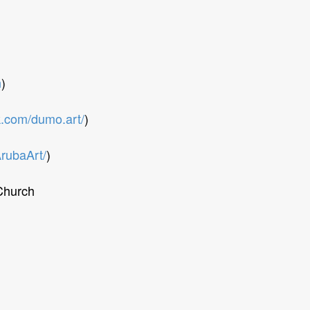
n
)
k.com/dumo.art/
)
rubaArt/
)
hurch