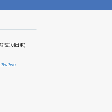
記註明出處)
K2fw2we