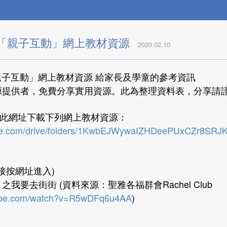
 「親子互動」網上教材資源
2020.02.10
親子互動」網上教材資源 給家長及學童的參考資訊
源提供者，免費分享實用資源。此為整理資料表，分享請謹
可從此網址下載下列網上教材資源：
ogle.com/drive/folders/1KwbEJWywaIZHDeePUxCZr8SRJ
 直接按網址進入)
S 之我要去街街 (資料來源：聖雅各福群會Rachel Club
tube.com/watch?v=R5wDFq6u4AA
)