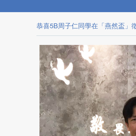
恭喜5B周子仁同學在「燕然盃」