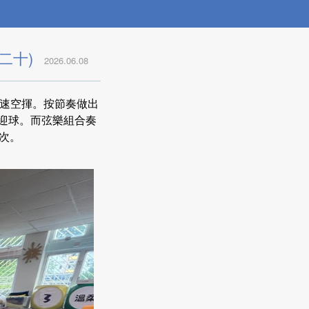
二十)
2026.06.08
慢速空揮。按節奏做出
去迎球。而弦樂組合奏
次。