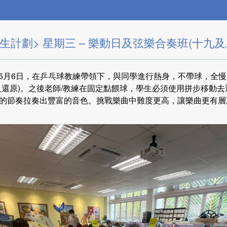
生計劃> 星期三 – 樂動日及弦樂合奏班(十九及
9日及5月6日，在乒乓球教練帶領下，與同學進行熱身，不帶球，全
及還原)。之後老師/教練在固定點餵球，學生必須使用拼步移動
的節奏拉奏出豐富的音色。挑戰樂曲中難度更高，讓樂曲更有層