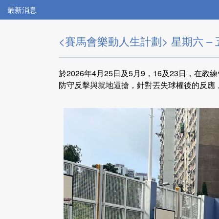
最新消息
<賽馬會樂動人生計劃> 星期六 –
於2026年4月25日及5月9，16及23日，
防守反擊與就地逼搶，針對丟失球權後的反應