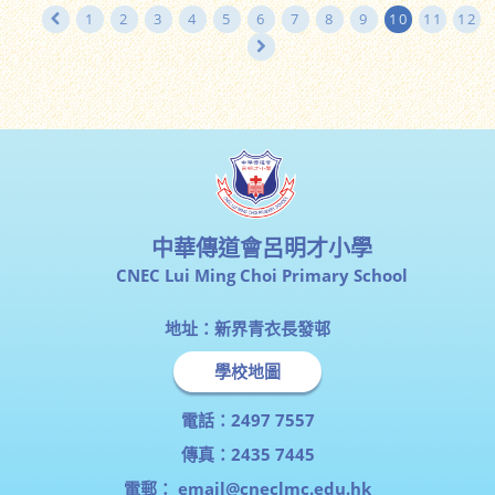
1
2
3
4
5
6
7
8
9
10
11
12
中華傳道會呂明才小學
CNEC Lui Ming Choi Primary School
地址：新界青衣長發邨
學校地圖
電話：2497 7557
傳真：2435 7445
電郵：
email@cneclmc.edu.hk