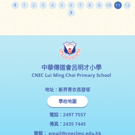
1
2
3
4
5
6
7
8
9
10
11
12
中華傳道會呂明才小學
CNEC Lui Ming Choi Primary School
地址：新界青衣長發邨
學校地圖
電話：2497 7557
傳真：2435 7445
電郵：
email@cneclmc.edu.hk