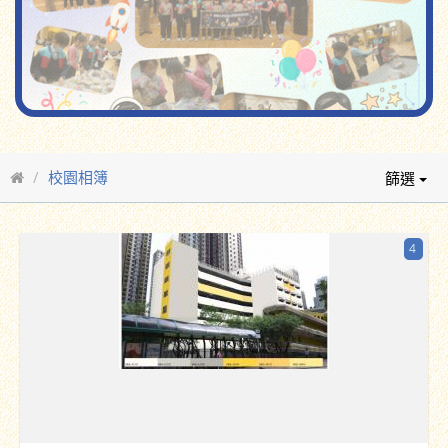
校園相簿
篩選
4