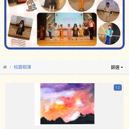
校園相簿
篩選
12