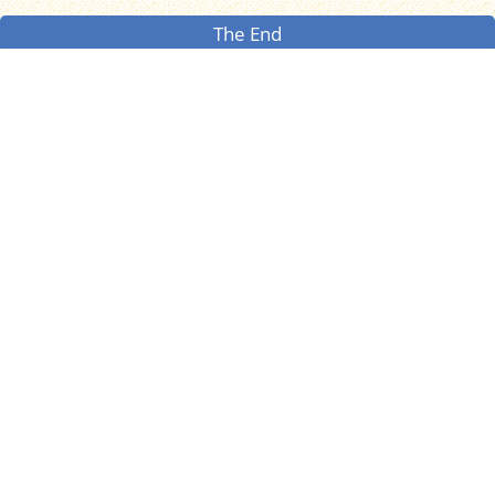
The End
中華傳道會呂明才小學
CNEC Lui Ming Choi Primary School
地址：新界青衣長發邨
學校地圖
電話：2497 7557
傳真：2435 7445
電郵：
email@cneclmc.edu.hk