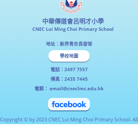
中華傳道會呂明才小學
CNEC Lui Ming Choi Primary School
地址：新界青衣長發邨
學校地圖
電話：2497 7557
傳真：2435 7445
電郵：
email@cneclmc.edu.hk
Copyright © by 2023 CNEC Lui Ming Choi Primary School. All
Rights Reserved.
Powered by
myID ltd.