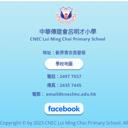
中華傳道會呂明才小學
CNEC Lui Ming Choi Primary School
地址：新界青衣長發邨
學校地圖
電話：2497 7557
傳真：2435 7445
電郵：
email@cneclmc.edu.hk
Copyright © by 2023 CNEC Lui Ming Choi Primary School. All
Rights Reserved.
Powered by
myID ltd.