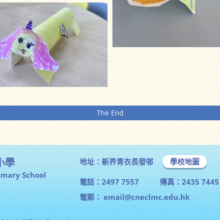
The End
小學
地址：新界青衣長發邨
學校地圖
imary School
電話：2497 7557
傳真：2435 7445
電郵：
email@cneclmc.edu.hk