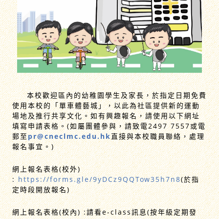
本校歡迎區內的幼稚園學生及家長，於指定日期免費
使用本校的「單車體藝城」，以此為社區提供新的運動
場地及推行共享文化。如有興趣報名，請使用以下網址
填寫申請表格。(如屬團體參與，請致電2497 7557或電
郵至
pr
@cneclmc.edu.hk
直接與本校職員聯絡，處理
報名事宜。)
網上報名表格(校外)
:
https://forms.gle/9yDCz9QQTow35h7n8
(於指
定時段開放報名)
網上報名表格(校內) :請看e-class訊息(按年級定期發