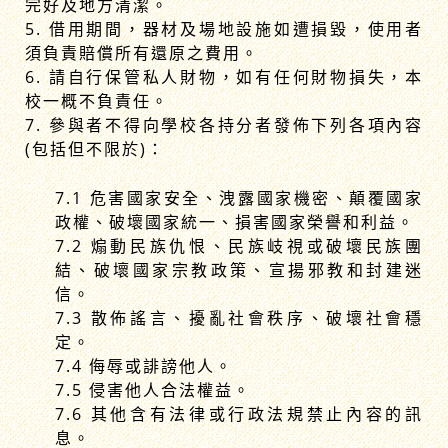
完好及地方清潔。
5. 借用期間，器材及場地設施如遭損毀，使用者
須負責賠償所有還原之費用。
6. 請自行保管私人財物，如有任何財物損失，本
校一概不負責任。
7. 參與者不得向學校各持分者發佈下列各項內容
(包括但不限於)：
7.1 危害國家安全、洩露國家機密、顛覆國家
政權、破壞國家統一、損害國家榮譽和利益。
7.2 煽動民族仇恨、民族岐視或破壞民族團
結、破壞國家宗教政策、宣揚邪教和封建迷
信。
7.3 散佈謠言、擾亂社會秩序、破壞社會穩
定。
7.4 侮辱或誹謗他人。
7.5 侵害他人合法權益。
7.6 其他含有法律或行政法規禁止內容的訊
息。